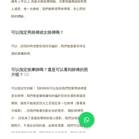
擁有 5 年以上 高級水療按摩經驗。亦重視服務細節與客
人感受。每一次療程，我們都希望帶來專業、安心而恬
靜的體驗。
可以指定男師傅或女師傅嗎？
可以，請預約時清楚告知性別偏好，我們會盡量安排合
適的泰國師傅。
可以指定按摩師嗎？還是可以看到師傅的照
片呢？ 💆‍♀️
可以指定性別喔！ 預約時你可以告訴我們想要男師傅還
是女師傅，我們會盡量根據你的偏好安排合適的泰籍按
摩師。雖然不能保證百分之百指定某一位師傅（要看當
天檔期），但我們會優先配合你的需求。 關於師傅照
片： 目前為了保護按摩師的個人隱私，我們沒有提供公
開照片。不過在你預約後，如果有需要，我們可以簡單
描述師傅的年齡層、經驗或特色給你參考，讓你比較安