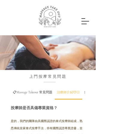
上門按摩常見問題
📋Massage Takeout 常見問題
治療師介紹💆🏻
療程準備 💼
按摩師是否具備專業資格？
是的，我們的團隊由具國際認證的泰式按摩師組成，熟
悉傳統皇家泰式按摩手法，持有國際認證專業證書，並