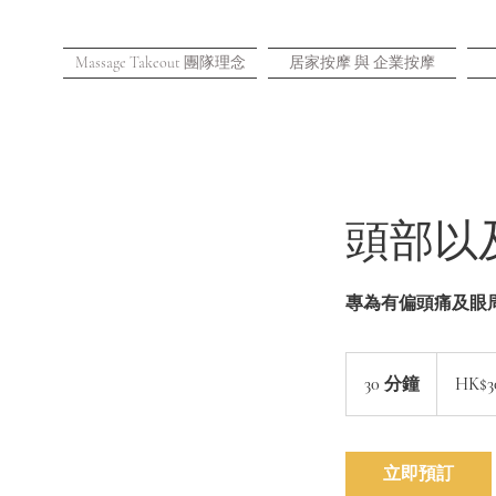
Massage Takeout 團隊理念
居家按摩 與 企業按摩
頭部以
專為有偏頭痛及眼周疲
308
港
30 分鐘
3
HK$3
元
0
分
鐘
立即預訂