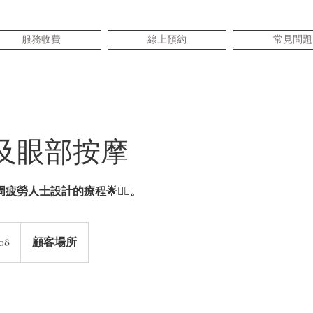
服務收費
線上預約
常見問題
及眼部按摩
勞人士設計的療程🌟💆‍♂️。
08
顧客場所