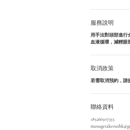
服務說明
用手法對頭部進行
血液循環，減輕眼
取消政策
聯絡資料
+85266507355
massagetakeouthk@g