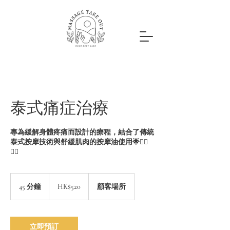
泰式痛症治療
專為緩解身體疼痛而設計的療程，結合了傳統
泰式按摩技術與舒緩肌肉的按摩油使用🌟💆‍♂️
💆‍♀️
520
港
45 分鐘
4
HK$520
顧客場所
元
5
分
鐘
立即預訂